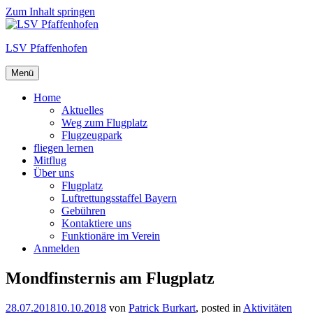
Zum Inhalt springen
LSV Pfaffenhofen
Menü
Home
Aktuelles
Weg zum Flugplatz
Flugzeugpark
fliegen lernen
Mitflug
Über uns
Flugplatz
Luftrettungsstaffel Bayern
Gebühren
Kontaktiere uns
Funktionäre im Verein
Anmelden
Mondfinsternis am Flugplatz
28.07.2018
10.10.2018
von
Patrick Burkart
, posted in
Aktivitäten