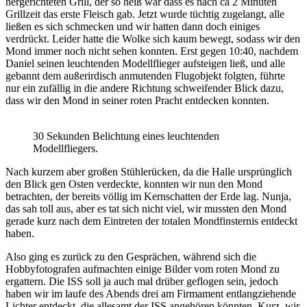
hergerichteten Grill, der so heiß war dass es nach ca 2 Minuten
Grillzeit das erste Fleisch gab. Jetzt wurde tüchtig zugelangt, alle
ließen es sich schmecken und wir hatten dann doch einiges
verdrückt. Leider hatte die Wolke sich kaum bewegt, sodass wir den
Mond immer noch nicht sehen konnten. Erst gegen 10:40, nachdem
Daniel seinen leuchtenden Modellflieger aufsteigen ließ, und alle
gebannt dem außerirdisch anmutenden Flugobjekt folgten, führte
nur ein zufällig in die andere Richtung schweifender Blick dazu,
dass wir den Mond in seiner roten Pracht entdecken konnten.
30 Sekunden Belichtung eines leuchtenden
Modellfliegers.
Nach kurzem aber großen Stühlerücken, da die Halle ursprünglich
den Blick gen Osten verdeckte, konnten wir nun den Mond
betrachten, der bereits völlig im Kernschatten der Erde lag. Nunja,
das sah toll aus, aber es tat sich nicht viel, wir mussten den Mond
gerade kurz nach dem Eintreten der totalen Mondfinsternis entdeckt
haben.
Also ging es zurück zu den Gesprächen, während sich die
Hobbyfotografen aufmachten einige Bilder vom roten Mond zu
ergattern. Die ISS soll ja auch mal drüber geflogen sein, jedoch
haben wir im laufe des Abends drei am Firmament entlangziehende
Lichter entdeckt, die allesamt der ISS angehören könnten. Kurz, wir